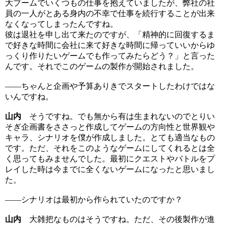
大ブームでいくつもの仕事を抱えていましたが、弊社の社
員の一人がとある身内の不幸で仕事を続行することが出来
なくなってしまったんですね。
彼は退社を申し出て来たのですが、「精神的に回復するま
で好きな時間に会社に来て好きな時間に帰っていいからゆ
っくり作りたいゲームでも作ってみたらどう？」と言った
んです。それでこのゲームの製作が開始されました。
――ちゃんと企画や予算ありきでスタートしたわけではな
いんですね。
山内
そうですね。でも無から有は生まれないのでとりい
そぎ企画書をささっと作成してゲームの方向性と世界観や
キャラ、シナリオを僕が作成しました。とても適当なもの
です。ただ、それをこのようなゲームにしてくれるとは全
く思ってもみませんでした。最初にクエストやバトルをプ
レイした時は今までに全くないゲームになったと思いまし
た。
――シナリオは最初から作られていたのですか？
山内
大雑把なものはそうですね。ただ、その後製作が進