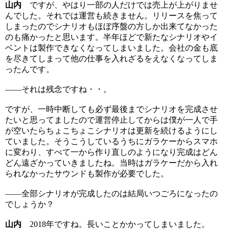
山内
ですが、やはり一部の人だけでは売上が上がりませ
んでした。それでは運営も続きません。リリースを焦って
しまったのでシナリオもほぼ序盤の方しか出来てなかった
のも痛かったと思います。半年ほどで新たなシナリオやイ
ベントは製作できなくなってしまいました。会社の金も底
を尽きてしまって他の仕事を入れざるをえなくなってしま
ったんです。
――それは残念ですね・・。
ですが、一時中断しても必ず最後までシナリオを完成させ
たいと思ってましたので運営停止してからは僕が一人で手
が空いたらちょこちょこシナリオは更新を続けるようにし
ていました。そうこうしているうちにガラケーからスマホ
に変わり、すべて一から作り直しのようになり完成はどん
どん遠ざかっていきましたね。当時はガラケーだから入れ
られなかったサウンドも製作が必要でした。
――全部シナリオが完成したのは結局いつごろになったの
でしょうか？
山内
2018年ですね。長いことかかってしまいました。