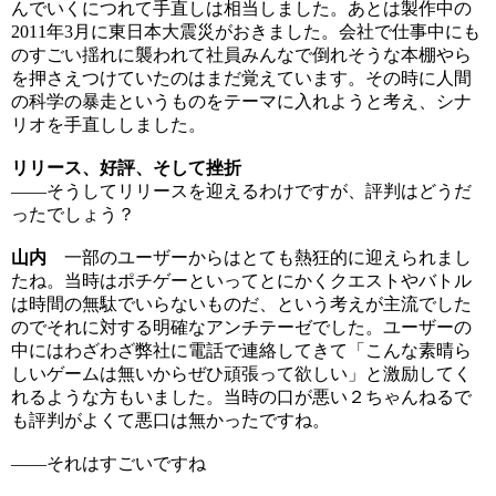
んでいくにつれて手直しは相当しました。あとは製作中の
2011年3月に東日本大震災がおきました。会社で仕事中にも
のすごい揺れに襲われて社員みんなで倒れそうな本棚やら
を押さえつけていたのはまだ覚えています。その時に人間
の科学の暴走というものをテーマに入れようと考え、シナ
リオを手直ししました。
リリース、好評、そして挫折
――そうしてリリースを迎えるわけですが、評判はどうだ
ったでしょう？
山内
一部のユーザーからはとても熱狂的に迎えられまし
たね。当時はポチゲーといってとにかくクエストやバトル
は時間の無駄でいらないものだ、という考えが主流でした
のでそれに対する明確なアンチテーゼでした。ユーザーの
中にはわざわざ弊社に電話で連絡してきて「こんな素晴ら
しいゲームは無いからぜひ頑張って欲しい」と激励してく
れるような方もいました。当時の口が悪い２ちゃんねるで
も評判がよくて悪口は無かったですね。
――それはすごいですね